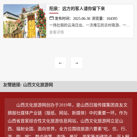
是文化传承与经济发展的鲜活载体。近年来，我市
凭借丰富的自然资源、深厚的文化底蕴以及不断优
阳泉：远方的客人请你留下来
化的政策环境，推动民宿产业从萌芽走向繁荣，逐
发布时间：2025-06-30
浏览量：104395
渐成为当地文旅经济的重要增长点。...
一场壮丽的云海日出、一次难忘的古村夜游、一种
查看详情
独特的民宿体验、一道地道的乡土美食……近两
年，越来越多来自远方的游客选择在山西阳泉乡村
留宿。他们不再只是直奔目的地观景、匆匆返程，
而开始变观光打卡为深度体验。一座座风格多样、
←
→
小而美、隐而静的乡村民宿，改变着游客的游玩方
式，也让山西省阳泉市不少乡村解锁了留客密
码。...
友情链接:
山西文化旅游网
山西文化旅游网创办于2019年，是山西日报传媒集团良友文
摘报社媒体产业链（报纸、网站、新媒体）中的重要一环。作为
山西省首家综合性文化旅游信息网站，山西文化旅游网立足山
西、辐射全国、面向世界，全方位围绕旅游六要素“吃、住、行、
游、购、娱”，整合政策、市场、景区、游客等关键节点，深入解