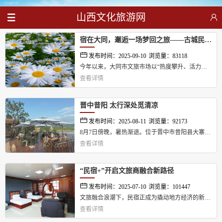
山西文化旅游网
宿在大同，邂逅一场梦回之旅——古城民宿高质量发展正当时
发布时间：2025-09-10
浏览量：83118
今年以来，大同市文旅市场以“热度攀升、活力迸
查看详情
发”的良好态势持续释放动能，古城民宿更是凭借
个性化、特色化、品质化的姿态，火热走俏，预订
量和搜索热度显著增长，成为众多游客体验古城魅
晋中昔阳 太行深处觅清凉
力的理想下榻之处。 ...
发布时间：2025-08-11
浏览量：92173
8月7日傍晚，暑热渐退。位于晋中市昔阳县大寨镇
查看详情
郭庄村旁的郭庄水库波光粼粼，倒映着苍翠的太行
山色。...
“民宿+”开启文旅商融合新路径
发布时间：2025-07-10
浏览量：101447
文旅融合浪潮下，民宿正成为撬动地方经济的新支
查看详情
点。一间间特色民宿不仅是旅途中的诗意栖居，更