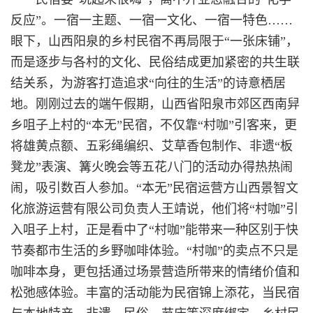
反应”。一宿一主题、一宿一文化、一宿一特色……
眼下，山西阳泉的乡村民宿不再局限于“一张床铺”，
而是逐步与各村的文化、民俗结成更加紧密的共生联
结关系，为游客打造追求“向往的生活”的诗意栖居
地。刚刚过去的端午假期，山西省阳泉市郊区西南舁
乡咀子上村的“本无”民宿，不仅靠“村咖”引客来，更
将雄黄点额、五彩绳编织、艾草香包制作、非遗“板
凳龙”表演、篝火晚会等五花八门的活动办得热热闹
闹，吸引数百人参加。“本无”民宿运营方山西景智文
化旅游运营有限公司负责人王靖说，他们将“村咖”引
入咀子上村，正是看中了“村咖”能带来一种区别于快
节奏都市生活的乡野咖啡体验。“村咖”的卖点不只是
咖啡本身，更包括通过场景营造所带来的情绪价值和
松弛感体验。丰富的活动能为民宿锦上添花，当民宿