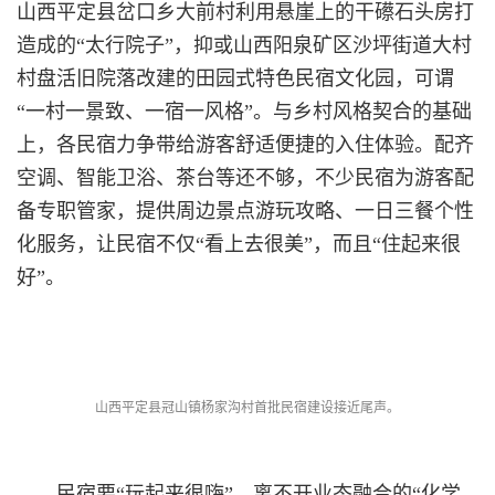
山西平定县岔口乡大前村利用悬崖上的干礤石头房打
造成的“太行院子”，抑或山西阳泉矿区沙坪街道大村
村盘活旧院落改建的田园式特色民宿文化园，可谓
“一村一景致、一宿一风格”。与乡村风格契合的基础
上，各民宿力争带给游客舒适便捷的入住体验。配齐
空调、智能卫浴、茶台等还不够，不少民宿为游客配
备专职管家，提供周边景点游玩攻略、一日三餐个性
化服务，让民宿不仅“看上去很美”，而且“住起来很
好”。
山西平定县冠山镇杨家沟村首批民宿建设接近尾声。
民宿要“玩起来很嗨”，离不开业态融合的“化学