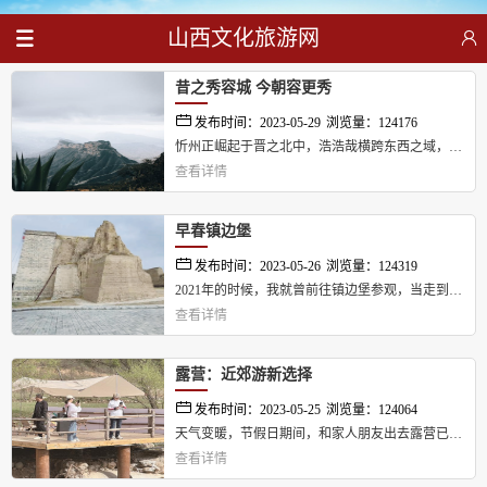
山西文化旅游网
昔之秀容城 今朝容更秀
发布时间：2023-05-29
浏览量：124176
忻州正崛起于晋之北中，浩浩哉横跨东西之域，济
查看详情
济乎唤起南北之众，享改革之天时，兴山河之地
利，聚民众之人和，擘画发展高质量，聚力打造
“北引擎”，永葆“底色”，植根“主色”，增添“亮
早春镇边堡
色”，交出成色十足之中国式现代化“忻州实践”答
发布时间：2023-05-26
浏览量：124319
卷。...
2021年的时候，我就曾前往镇边堡参观，当走到镇
查看详情
川堡北侧晋蒙交界路口时，被守护路口的防疫人员
拦下，没有去成。前两天，适逢春暖花开，我便再
次前往镇边堡。...
露营：近郊游新选择
发布时间：2023-05-25
浏览量：124064
天气变暖，节假日期间，和家人朋友出去露营已成
查看详情
为当下最热门的户外休闲活动之一。...